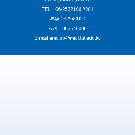
TEL：06-2532106 #281
專線:062540000
FAX：062540000
E-mail:emclub@mail.tut.edu.tw