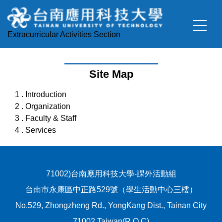
Jump
to
the
Extracurricular Activities Section
main
content
block
Site Map
1 . Introduction
2 . Organization
3 . Faculty & Staff
4 . Services
71002)台南應用科技大學-課外活動組
台南市永康區中正路529號（學生活動中心三樓）
No.529, Zhongzheng Rd., YongKang Dist., Tainan City
71002,Taiwan(R.O.C)