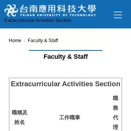
Jump
to
the
Extracurricular Activities Section
main
content
block
Home
Faculty & Staff
Faculty & Staff
Extracurricular Activities Section
職
務
職稱及
工作職掌
代
姓名
理