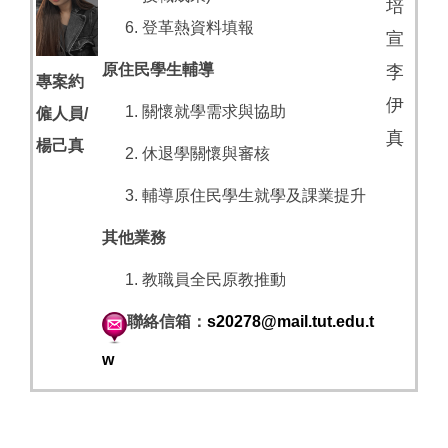
培
登革熱資料填報
宣
原住民學生輔導
李
專案約
伊
關懷就學需求與協助
僱人員/
真
楊己真
休退學關懷與審核
輔導原住民學生就學及課業提升
其他業務
教職員全民原教推動
聯絡信箱：
s20278@mail.tut.edu.t
w