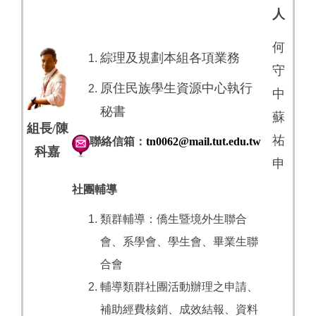
人
何
綜理及規劃本組各項業務
守
原住民族學生資源中心執行
中
秘書
蘇
組長/陳
祐
聯絡信箱：
tn0062@mail.tut.edu.tw
科嘉
申
社團輔導
類群輔導：僑生暨境外生聯合
會、系學會、學生會、畢業生聯
合會
輔導類群社團活動辦理之申請、
補助經費核銷、成效結報、資料