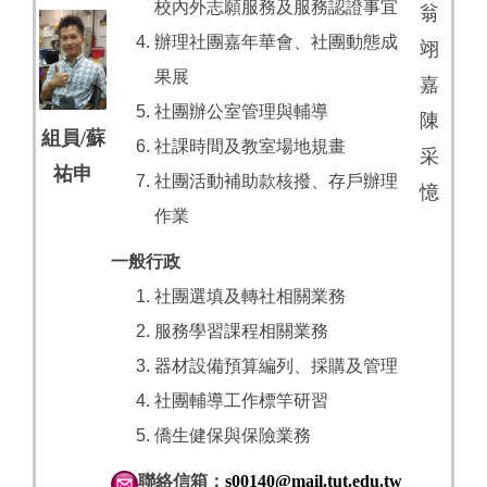
校內外志願服務及服務認證事宜
翁
辦理
社團嘉年華會、
社團動態成
翊
果展
嘉
社團辦公室管理與輔導
陳
組員/蘇
社課時間及教室場地規畫
采
祐申
社
團活動補助款核撥、存戶辦理
憶
作業
一般行政
社團選填及轉社相關業務
服務學習課程相關業務
器材設備預算編列、採購及管理
社團輔導工作標竿研習
僑生健保與保險業務
聯絡信箱：
s00140@mail.tut.edu.tw