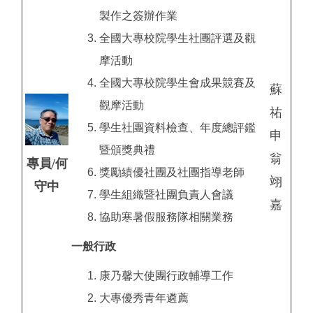
製作之簽辦作業
全國大專校院學生社團評選及觀
摩活動
全國大專校院學生會成果競賽及
蘇
觀摩活動
祐
學生社團資料檢查、年度總評鑑
申
暨頒獎典禮
翁
專員/何
獎勵績優社團及社團指導老師
翊
守中
學生組織暨社團負責人會議
嘉
協助寒暑假服務隊相關業務
一般行政
康乃馨大使團行政輔導工作
大專優秀青年遴薦