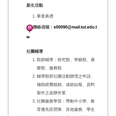
新生活動
畢業典禮
聯絡信箱：
s00090@mail.tut.edu.t
w
社團輔導
類群輔導：
研究類、
學藝類、
康
樂類、
服務類
輔導類群社團活動辦理之申請、
補助經費核銷、成效結報、資料
製作之簽辦作業
社團服務學習：帶動中小學、教
育優先區營隊、其他服務、學生