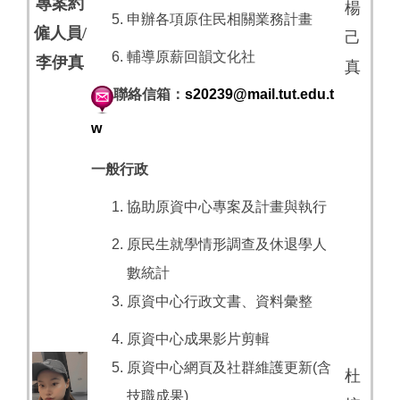
專案約
楊
申辦各項原住民相關業務計畫
僱人員/
己
輔導原薪回韻文化社
李伊真
真
聯絡信箱：
s20239@mail.tut.edu.t
w
一般行政
協助原資中心專案及計畫與執行
原民生就學情形調查及休退學人
數統計
原資中心行政文書、資料彙整
原資中心成果影片剪輯
原資中心網頁及社群維護更新(含
杜
技職成果)