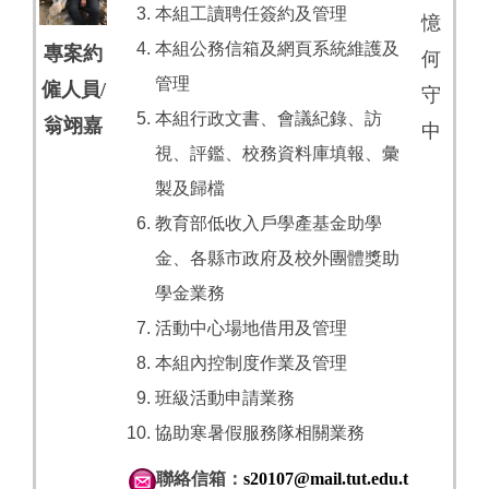
本組工讀聘任簽約及管理
憶
本組公務信箱及網頁系統維護及
專案約
何
管理
僱人員/
守
本組行政文書、會議紀錄、訪
翁翊嘉
中
視、評鑑、校務資料庫填報、彙
製及歸檔
教育部低收入戶學產基金助學
金、各縣市政府及校外團體獎助
學金業務
活動中心場地借用及管理
本組內控制度作業及管理
班級活動申請業務
協助寒暑假服務隊相關業務
聯絡信箱：
s20107@mail.tut.edu.t