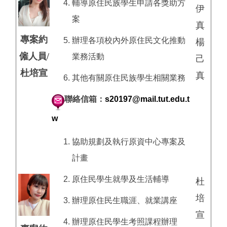
輔導原住民族學生申請各獎助方
伊
案
真
專案約
辦理各項校內外原住民文化推動
楊
僱人員/
業務活動
己
杜培宣
真
其他有關原住民族學生相關業務
聯絡信箱：
s20197@mail.tut.edu.t
w
協助規劃及執行原資中心專案及
計畫
原住民學生就學及生活輔導
杜
培
辦理原住民生職涯、就業講座
宣
辦理原住民學生考照課程辦理