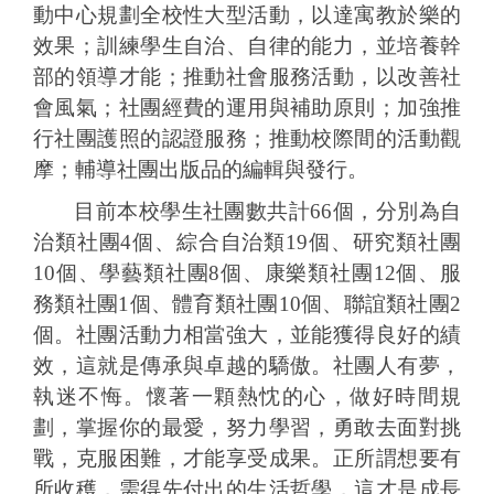
動中心規劃全校性大型活動，以達寓教於樂的
效果；訓練學生自治、自律的能力，並培養幹
部的領導才能；推動社會服務活動，以改善社
會風氣；社團經費的運用與補助原則；加強推
行社團護照的認證服務；推動校際間的活動觀
摩；輔導社團出版品的編輯與發行。
目前本校學生社團數共計
66
個，分別為自
治類社團
4
個、綜合自治類
19
個、研究類社團
10
個、學藝類社團
8
個、康樂類社團
12
個、服
務類社團
1
個、體育類社團
10
個、聯誼類社團
2
個。社團活動力相當強大，並能獲得良好的績
效，這就是傳承與卓越的驕傲。社團人有夢，
執迷不悔。懷著一顆熱忱的心，做好時間規
劃，掌握你的最愛，努力學習，勇敢去面對挑
戰，克服困難，才能享受成果。正所謂想要有
所收穫，需得先付出的生活哲學，這才是成長