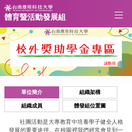
跳
到
體育暨活動發展組
主
要
內
容
區
單位簡介
組織架構
組織成員
體發組位置圖
社團活動是大專教育中培養學子健全人格
發展的重要途徑。在校園裡我們經常會見到一