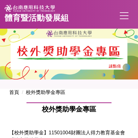
跳
到
體育暨活動發展組
主
要
內
容
區
首頁
校外獎助學金專區
校外獎助學金專區
【校外獎助學金】11501004財團法人得力教育基金會